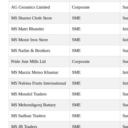
AG Ceramics Limited
Corporate
Su
MS Shariot Cloth Store
SME
Su
MS Matri Bhander
SME
Ini
MS Monir Iron Store
SME
Ini
MS Nafim & Brothers
SME
Su
Pride Jute Mills Ltd
Corporate
Su
MS Marziz Motso Khamar
SME
Ini
MS Nabina Fruits International
SME
Ini
MS Mondol Traders
SME
Su
MS Mehendigonj Battary
SME
Su
MS Sadhan Traders
SME
Su
MS JB Traders
SME
Su