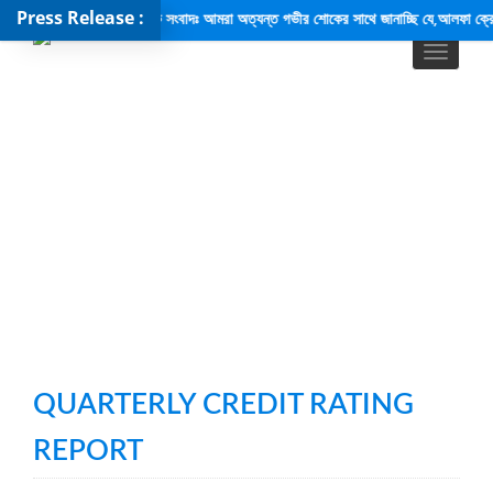
Press Release :
শোক সংবাদঃ আমরা অত্যন্ত গভীর শোকের সাথে জানাচ্ছি যে,আলফা ক্রেডিট রেটিং পি
QUARTERLY CREDIT RATING
REPORT