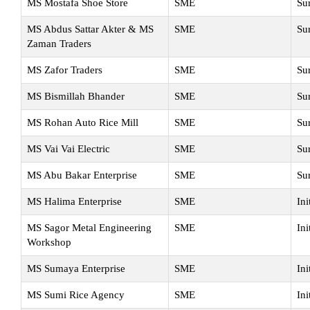
MS Mostafa Shoe Store
SME
Su
MS Abdus Sattar Akter & MS
SME
Su
Zaman Traders
MS Zafor Traders
SME
Su
MS Bismillah Bhander
SME
Su
MS Rohan Auto Rice Mill
SME
Su
MS Vai Vai Electric
SME
Su
MS Abu Bakar Enterprise
SME
Su
MS Halima Enterprise
SME
Ini
MS Sagor Metal Engineering
SME
Ini
Workshop
MS Sumaya Enterprise
SME
Ini
MS Sumi Rice Agency
SME
Ini