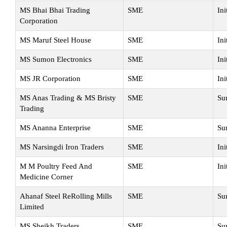
MS Bhai Bhai Trading
SME
Ini
Corporation
MS Maruf Steel House
SME
Ini
MS Sumon Electronics
SME
Ini
MS JR Corporation
SME
Ini
MS Anas Trading & MS Bristy
SME
Su
Trading
MS Ananna Enterprise
SME
Su
MS Narsingdi Iron Traders
SME
Ini
M M Poultry Feed And
SME
Ini
Medicine Corner
Ahanaf Steel ReRolling Mills
SME
Su
Limited
MS Sheikh Traders
SME
Su