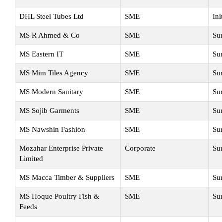
DHL Steel Tubes Ltd
SME
Ini
MS R Ahmed & Co
SME
Su
MS Eastern IT
SME
Su
MS Mim Tiles Agency
SME
Su
MS Modern Sanitary
SME
Su
MS Sojib Garments
SME
Su
MS Nawshin Fashion
SME
Su
Mozahar Enterprise Private
Corporate
Su
Limited
MS Macca Timber & Suppliers
SME
Su
MS Hoque Poultry Fish &
SME
Su
Feeds