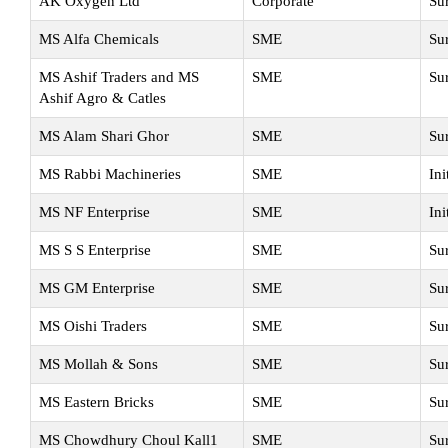
AK Oxygen Ltd
Corporate
Su
MS Alfa Chemicals
SME
Su
MS Ashif Traders and MS
SME
Su
Ashif Agro & Catles
MS Alam Shari Ghor
SME
Su
MS Rabbi Machineries
SME
Ini
MS NF Enterprise
SME
Ini
MS S S Enterprise
SME
Su
MS GM Enterprise
SME
Su
MS Oishi Traders
SME
Su
MS Mollah & Sons
SME
Su
MS Eastern Bricks
SME
Su
MS Chowdhury Choul Kall1
SME
Su