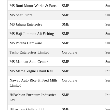
MS Roni Motor Works & Parts
SME
Su
MS Shafi Store
SME
Su
MS Jahura Enterprise
SME
Su
MS Haji Jummon Ali Fishing
SME
Su
MS Porsha Hardware
SME
Su
Tasho Enterprises Limited
Corporate
Su
MS Mannan Auto Center
SME
Su
MS Mama Vagne Chaul Kall
SME
Ini
Nawab Auto Rice & Feed Mills
Corporate
Su
Limited
HiFashion Furniture Industries
SME
Ini
Ltd
HiFashion Gallery Ltd
SME
Su