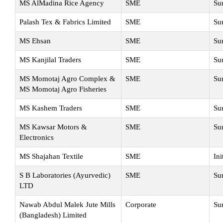
MS AlMadina Rice Agency
SME
Su
Palash Tex & Fabrics Limited
SME
Su
MS Ehsan
SME
Su
MS Kanjilal Traders
SME
Su
MS Momotaj Agro Complex &
SME
Su
MS Momotaj Agro Fisheries
MS Kashem Traders
SME
Su
MS Kawsar Motors &
SME
Su
Electronics
MS Shajahan Textile
SME
Ini
S B Laboratories (Ayurvedic)
SME
Su
LTD
Nawab Abdul Malek Jute Mills
Corporate
Su
(Bangladesh) Limited