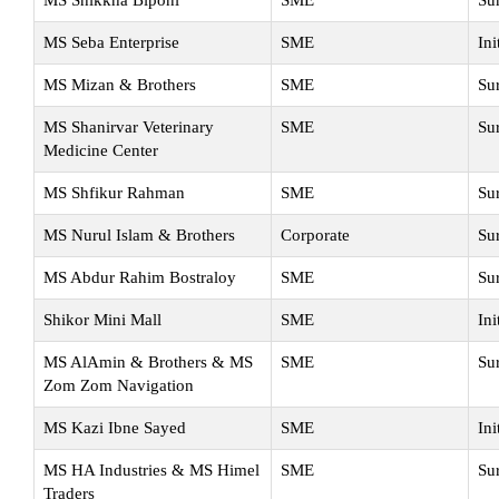
MS Shikkha Biponi
SME
Su
MS Seba Enterprise
SME
Ini
MS Mizan & Brothers
SME
Su
MS Shanirvar Veterinary
SME
Su
Medicine Center
MS Shfikur Rahman
SME
Su
MS Nurul Islam & Brothers
Corporate
Su
MS Abdur Rahim Bostraloy
SME
Su
Shikor Mini Mall
SME
Ini
MS AlAmin & Brothers & MS
SME
Su
Zom Zom Navigation
MS Kazi Ibne Sayed
SME
Ini
MS HA Industries & MS Himel
SME
Su
Traders