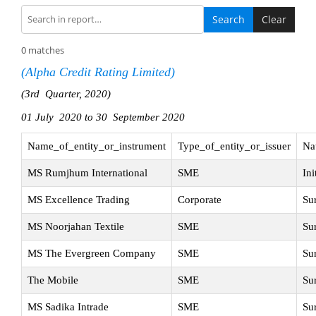
Search
Clear
0 matches
(Alpha Credit Rating Limited)
(3rd Quarter, 2020)
01 July 2020 to 30 September 2020
Name_of_entity_or_instrument
Type_of_entity_or_issuer
Na
MS Rumjhum International
SME
Ini
MS Excellence Trading
Corporate
Su
MS Noorjahan Textile
SME
Su
MS The Evergreen Company
SME
Su
The Mobile
SME
Su
MS Sadika Intrade
SME
Su